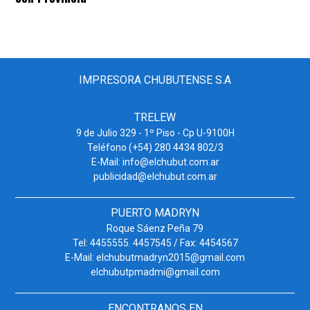
IMPRESORA CHUBUTENSE S.A
TRELEW
9 de Julio 329 - 1º Piso - Cp U-9100H
Teléfono (+54) 280 4434 802/3
E-Mail: info@elchubut.com.ar
publicidad@elchubut.com.ar
PUERTO MADRYN
Roque Sáenz Peña 79
Tel: 4455555. 4457545 / Fax: 4454567
E-Mail: elchubutmadryn2015@gmail.com
elchubutpmadmi@gmail.com
ENCONTRANOS EN