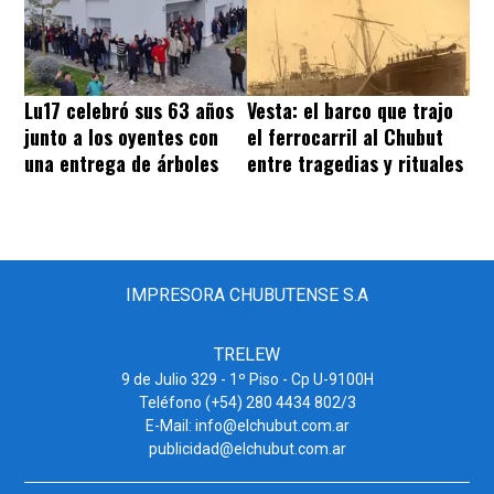
Lu17 celebró sus 63 años
Vesta: el barco que trajo
junto a los oyentes con
el ferrocarril al Chubut
una entrega de árboles
entre tragedias y rituales
IMPRESORA CHUBUTENSE S.A
TRELEW
9 de Julio 329 - 1º Piso - Cp U-9100H
Teléfono (+54) 280 4434 802/3
E-Mail: info@elchubut.com.ar
publicidad@elchubut.com.ar