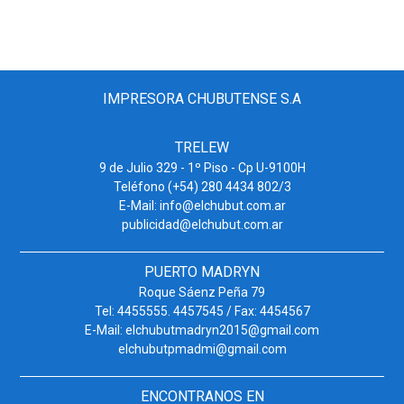
IMPRESORA CHUBUTENSE S.A
TRELEW
9 de Julio 329 - 1º Piso - Cp U-9100H
Teléfono (+54) 280 4434 802/3
E-Mail: info@elchubut.com.ar
publicidad@elchubut.com.ar
PUERTO MADRYN
Roque Sáenz Peña 79
Tel: 4455555. 4457545 / Fax: 4454567
E-Mail: elchubutmadryn2015@gmail.com
elchubutpmadmi@gmail.com
ENCONTRANOS EN