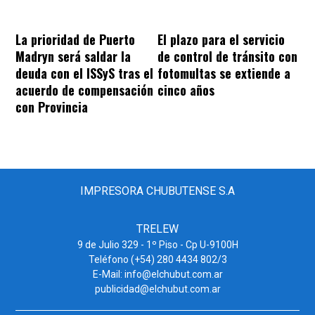
La prioridad de Puerto
El plazo para el servicio
Madryn será saldar la
de control de tránsito con
deuda con el ISSyS tras el
fotomultas se extiende a
acuerdo de compensación
cinco años
con Provincia
IMPRESORA CHUBUTENSE S.A
TRELEW
9 de Julio 329 - 1º Piso - Cp U-9100H
Teléfono (+54) 280 4434 802/3
E-Mail: info@elchubut.com.ar
publicidad@elchubut.com.ar