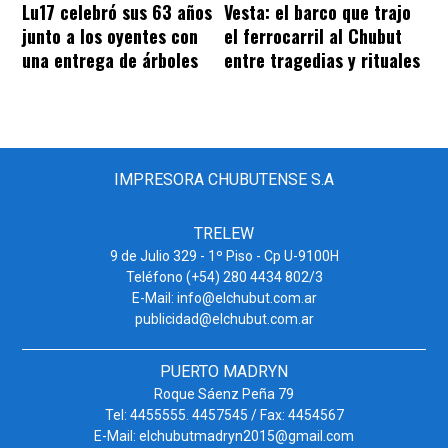
Lu17 celebró sus 63 años
Vesta: el barco que trajo
junto a los oyentes con
el ferrocarril al Chubut
una entrega de árboles
entre tragedias y rituales
IMPRESORA CHUBUTENSE S.A
TRELEW
9 de Julio 329 - 1º Piso - Cp U-9100H
Teléfono (+54) 280 4434 802/3
E-Mail: info@elchubut.com.ar
publicidad@elchubut.com.ar
PUERTO MADRYN
Roque Sáenz Peña 79
Tel: 4455555. 4457545 / Fax: 4454567
E-Mail: elchubutmadryn2015@gmail.com