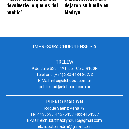
devolverle lo que es del
dejaron su huella en
pueblo”
Madryn
IMPRESORA CHUBUTENSE S.A
TRELEW
9 de Julio 329 - 1º Piso - Cp U-9100H
Teléfono (+54) 280 4434 802/3
E-Mail: info@elchubut.com.ar
publicidad@elchubut.com.ar
PUERTO MADRYN
Roque Sáenz Peña 79
Tel: 4455555. 4457545 / Fax: 4454567
E-Mail: elchubutmadryn2015@gmail.com
elchubutpmadmi@gmail.com