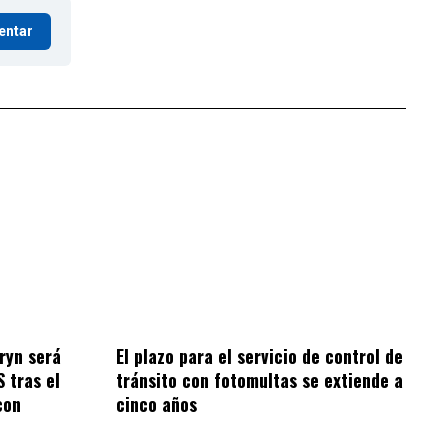
entar
ryn será
El plazo para el servicio de control de
S tras el
tránsito con fotomultas se extiende a
con
cinco años