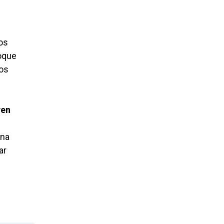
tos
Roque
los
ren
una
ar