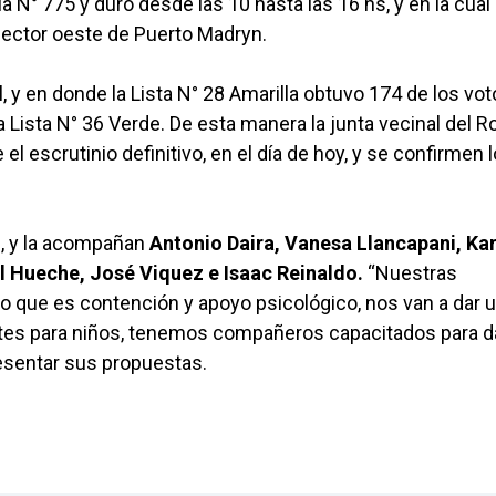
la N° 775 y duró desde las 10 hasta las 16 hs, y en la cual
 sector oeste de Puerto Madryn.
, y en donde la Lista N° 28 Amarilla obtuvo 174 de los vo
a Lista N° 36 Verde. De esta manera la junta vecinal del 
 escrutinio definitivo, en el día de hoy, y se confirmen 
o
, y la acompañan
Antonio Daira, Vanesa Llancapani, Ka
l Hueche, José Viquez e Isaac Reinaldo.
“Nuestras
lo que es contención y apoyo psicológico, nos van a dar 
rtes para niños, tenemos compañeros capacitados para d
esentar sus propuestas.