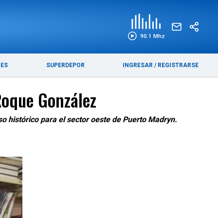
EDICIÓN IMPRESA
FUNEBRES
90.1 Mhz
RES
SUPERDEPOR
INGRESAR
/
REGISTRARSE
 Roque González
eso histórico para el sector oeste de Puerto Madryn.