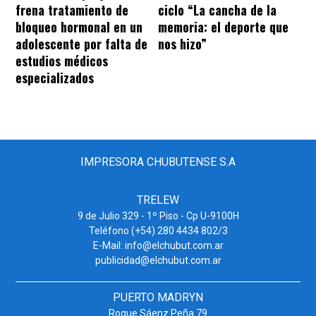
frena tratamiento de
ciclo “La cancha de la
bloqueo hormonal en un
memoria: el deporte que
adolescente por falta de
nos hizo”
estudios médicos
especializados
IMPRESORA CHUBUTENSE S.A
TRELEW
9 de Julio 329 - 1º Piso - Cp U-9100H
Teléfono (+54) 280 4434 802/3
E-Mail: info@elchubut.com.ar
publicidad@elchubut.com.ar
PUERTO MADRYN
Roque Sáenz Peña 79