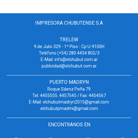
IMPRESORA CHUBUTENSE S.A
TRELEW
9 de Julio 329 - 1º Piso - Cp U-9100H
Teléfono (+54) 280 4434 802/3
E-Mail: info@elchubut.com.ar
publicidad@elchubut.com.ar
PUERTO MADRYN
Roque Sáenz Peña 79
Tel: 4455555. 4457545 / Fax: 4454567
E-Mail: elchubutmadryn2015@gmail.com
elchubutpmadmi@gmail.com
ENCONTRANOS EN