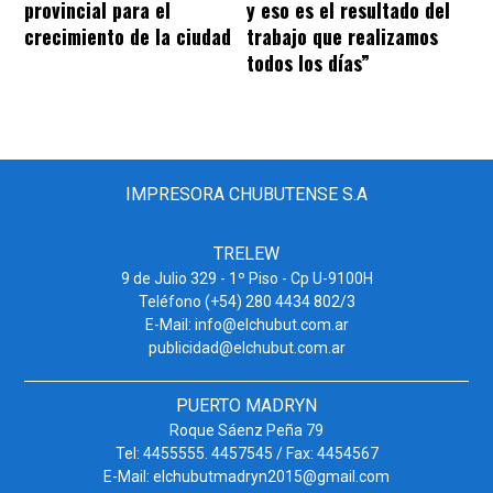
provincial para el
y eso es el resultado del
crecimiento de la ciudad
trabajo que realizamos
todos los días”
IMPRESORA CHUBUTENSE S.A
TRELEW
9 de Julio 329 - 1º Piso - Cp U-9100H
Teléfono (+54) 280 4434 802/3
E-Mail: info@elchubut.com.ar
publicidad@elchubut.com.ar
PUERTO MADRYN
Roque Sáenz Peña 79
Tel: 4455555. 4457545 / Fax: 4454567
E-Mail: elchubutmadryn2015@gmail.com