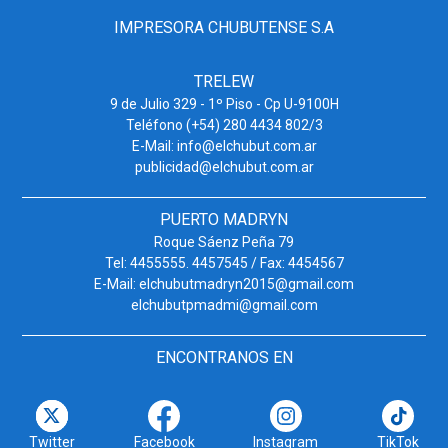
IMPRESORA CHUBUTENSE S.A
TRELEW
9 de Julio 329 - 1º Piso - Cp U-9100H
Teléfono (+54) 280 4434 802/3
E-Mail: info@elchubut.com.ar
publicidad@elchubut.com.ar
PUERTO MADRYN
Roque Sáenz Peña 79
Tel: 4455555. 4457545 / Fax: 4454567
E-Mail: elchubutmadryn2015@gmail.com
elchubutpmadmi@gmail.com
ENCONTRANOS EN
Twitter
Facebook
Instagram
TikTok