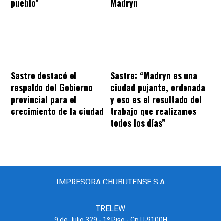
pueblo”
Madryn
Sastre destacó el
Sastre: “Madryn es una
respaldo del Gobierno
ciudad pujante, ordenada
provincial para el
y eso es el resultado del
crecimiento de la ciudad
trabajo que realizamos
todos los días”
IMPRESORA CHUBUTENSE S.A
TRELEW
9 de Julio 329 - 1º Piso - Cp U-9100H