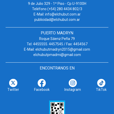
9 de Julio 329 - 1º Piso - Cp U-9100H
Teléfono (+54) 280 4434 802/3
E-Mail: info@elchubut.com.ar
publicidad@elchubut.com.ar
PUERTO MADRYN
Roque Sáenz Peña 79
Tel: 4455555. 4457545 / Fax: 4454567
E-Mail: elchubutmadryn2015@gmail.com
elchubutpmadmi@gmail.com
ENCONTRANOS EN
Twitter
Facebook
Instagram
TikTok