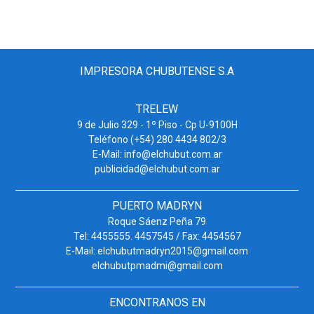
IMPRESORA CHUBUTENSE S.A
TRELEW
9 de Julio 329 - 1º Piso - Cp U-9100H
Teléfono (+54) 280 4434 802/3
E-Mail: info@elchubut.com.ar
publicidad@elchubut.com.ar
PUERTO MADRYN
Roque Sáenz Peña 79
Tel: 4455555. 4457545 / Fax: 4454567
E-Mail: elchubutmadryn2015@gmail.com
elchubutpmadmi@gmail.com
ENCONTRANOS EN