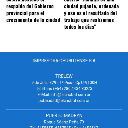
respaldo del Gobierno
ciudad pujante, ordenada
provincial para el
y eso es el resultado del
crecimiento de la ciudad
trabajo que realizamos
todos los días”
IMPRESORA CHUBUTENSE S.A
TRELEW
9 de Julio 329 - 1º Piso - Cp U-9100H
Teléfono (+54) 280 4434 802/3
E-Mail: info@elchubut.com.ar
publicidad@elchubut.com.ar
PUERTO MADRYN
Roque Sáenz Peña 79
Tel: 4455555. 4457545 / Fax: 4454567