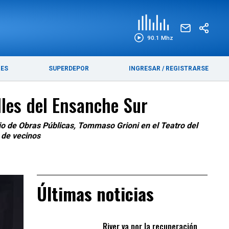
EDICIÓN IMPRESA
FUNEBRES
90.1 Mhz
RES
SUPERDEPOR
INGRESAR
/
REGISTRARSE
lles del Ensanche Sur
io de Obras Públicas, Tommaso Grioni en el Teatro del
 de vecinos
Últimas noticias
River va por la recuperación