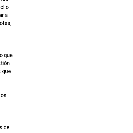
ollo
ar a
otes,
Lo que
stión
s que
mos
és de