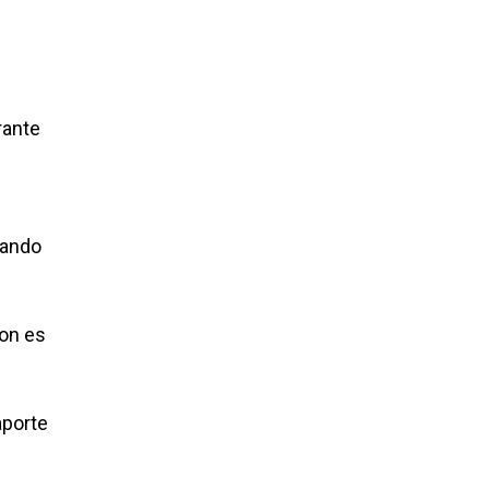
rante
lando
son es
aporte