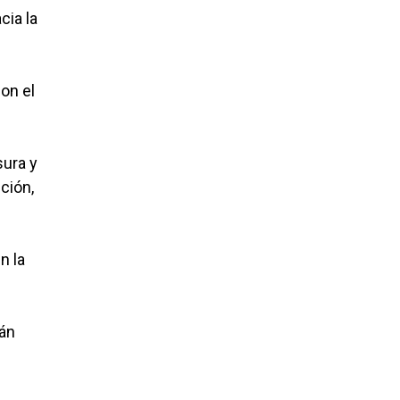
cia la
on el
sura y
ción,
n la
ián