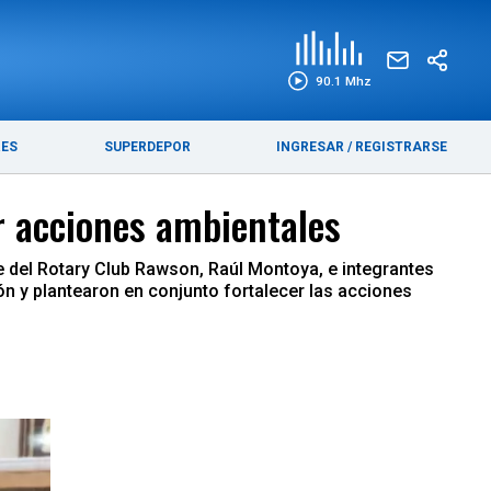
EDICIÓN IMPRESA
FUNEBRES
90.1 Mhz
RES
SUPERDEPOR
INGRESAR
/
REGISTRARSE
r acciones ambientales
te del Rotary Club Rawson, Raúl Montoya, e integrantes
ión y plantearon en conjunto fortalecer las acciones