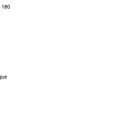
s 180
l
 que