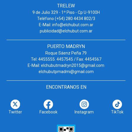
TRELEW
9 de Julio 329 - 1º Piso - Cp U-9100H
Teléfono (+54) 280 4434 802/3
E-Mail: info@elchubut.com.ar
publicidad@elchubut.com.ar
PUERTO MADRYN
Roque Sáenz Peña 79
Tel: 4455555. 4457545 / Fax: 4454567
E-Mail: elchubutmadryn2015@gmail.com
elchubutpmadmi@gmail.com
ENCONTRANOS EN
Twitter
Facebook
Instagram
TikTok