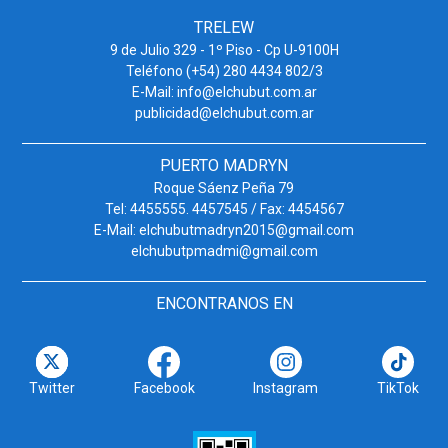
TRELEW
9 de Julio 329 - 1º Piso - Cp U-9100H
Teléfono (+54) 280 4434 802/3
E-Mail: info@elchubut.com.ar
publicidad@elchubut.com.ar
PUERTO MADRYN
Roque Sáenz Peña 79
Tel: 4455555. 4457545 / Fax: 4454567
E-Mail: elchubutmadryn2015@gmail.com
elchubutpmadmi@gmail.com
ENCONTRANOS EN
Twitter
Facebook
Instagram
TikTok