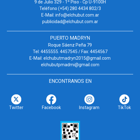
9 de Julio 329 - 1º Piso - Cp U-9100H
Teléfono (+54) 280 4434 802/3
E-Mail: info@elchubut.com.ar
publicidad@elchubut.com.ar
PUERTO MADRYN
Roque Sáenz Peña 79
Tel: 4455555. 4457545 / Fax: 4454567
E-Mail: elchubutmadryn2015@gmail.com
elchubutpmadmi@gmail.com
ENCONTRANOS EN
Twitter
Facebook
Instagram
TikTok