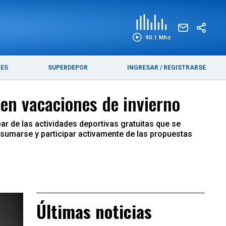
EDICIÓN IMPRESA
FUNEBRES
90.1 Mhz
RES
SUPERDEPOR
INGRESAR
/
REGISTRARSE
en vacaciones de invierno
par de las actividades deportivas gratuitas que se
 sumarse y participar activamente de las propuestas
Últimas noticias