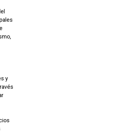
el
ipales
e
ismo,
es y
través
ar
cios
s