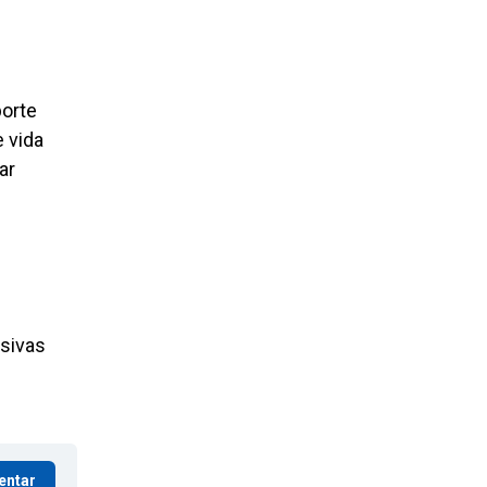
porte
 vida
ar
usivas
entar