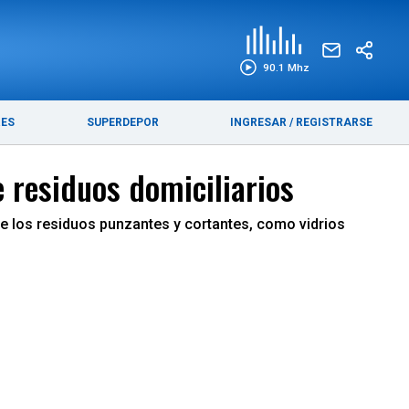
EDICIÓN IMPRESA
FUNEBRES
90.1 Mhz
RES
SUPERDEPOR
INGRESAR
/
REGISTRARSE
 residuos domiciliarios
te los residuos punzantes y cortantes, como vidrios