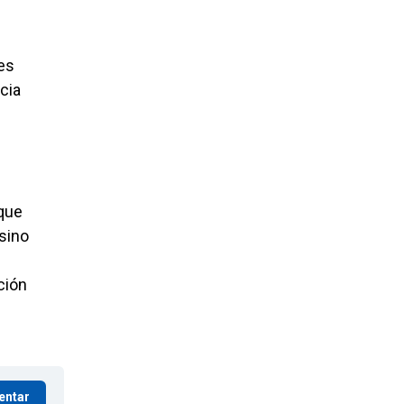
 es
cia
 que
 sino
ción
entar