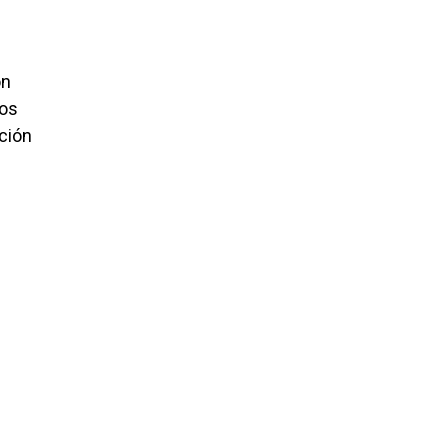
ón
los
ción