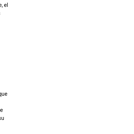
, el
s
 que
Se
su