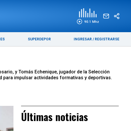
EDICIÓN IMPRESA
FUNEBRES
90.1 Mhz
RES
SUPERDEPOR
INGRESAR
/
REGISTRARSE
Rosario, y Tomás Echenique, jugador de la Selección
d para impulsar actividades formativas y deportivas.
Últimas noticias