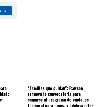
entar
“Familias que cuidan”: Rawson
para
renueva la convocatoria para
idado
sumarse al programa de cuidados
 y
temporal para niños, y adolescentes