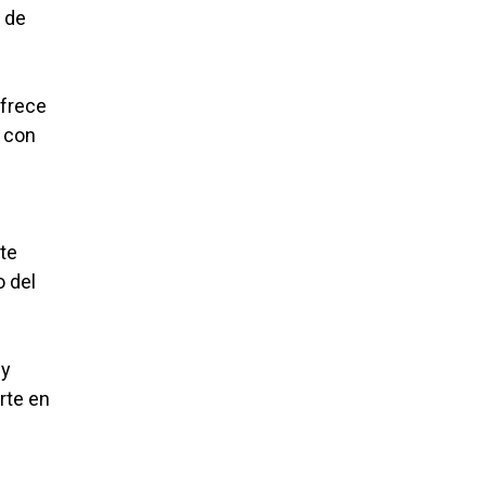
s de
ofrece
r con
te
o del
 y
rte en