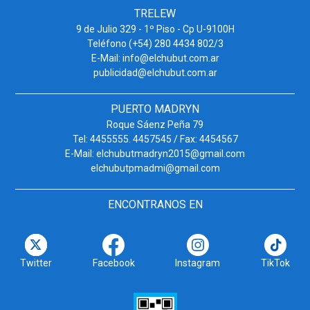
TRELEW
9 de Julio 329 - 1º Piso - Cp U-9100H
Teléfono (+54) 280 4434 802/3
E-Mail: info@elchubut.com.ar
publicidad@elchubut.com.ar
PUERTO MADRYN
Roque Sáenz Peña 79
Tel: 4455555. 4457545 / Fax: 4454567
E-Mail: elchubutmadryn2015@gmail.com
elchubutpmadmi@gmail.com
ENCONTRANOS EN
Twitter
Facebook
Instagram
TikTok