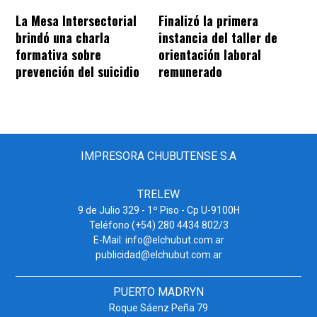
La Mesa Intersectorial
Finalizó la primera
brindó una charla
instancia del taller de
formativa sobre
orientación laboral
prevención del suicidio
remunerado
IMPRESORA CHUBUTENSE S.A
TRELEW
9 de Julio 329 - 1º Piso - Cp U-9100H
Teléfono (+54) 280 4434 802/3
E-Mail: info@elchubut.com.ar
publicidad@elchubut.com.ar
PUERTO MADRYN
Roque Sáenz Peña 79