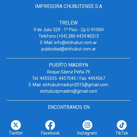
IMPRESORA CHUBUTENSE S.A
TRELEW
9 de Julio 329 - 1º Piso - Cp U-9100H
Teléfono (+54) 280 4434 802/3
E-Mail: info@elchubut.com.ar
publicidad@elchubut.com.ar
PUERTO MADRYN
Roque Sáenz Peña 79
Tel: 4455555. 4457545 / Fax: 4454567
E-Mail: elchubutmadryn2015@gmail.com
elchubutpmadmi@gmail.com
ENCONTRANOS EN
Twitter
Facebook
Instagram
TikTok