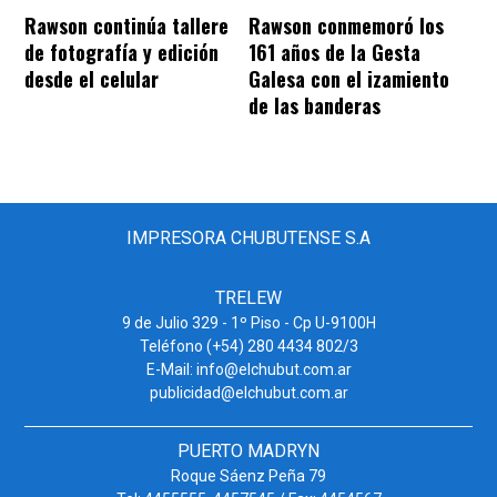
Rawson continúa tallere
Rawson conmemoró los
de fotografía y edición
161 años de la Gesta
desde el celular
Galesa con el izamiento
de las banderas
IMPRESORA CHUBUTENSE S.A
TRELEW
9 de Julio 329 - 1º Piso - Cp U-9100H
Teléfono (+54) 280 4434 802/3
E-Mail: info@elchubut.com.ar
publicidad@elchubut.com.ar
PUERTO MADRYN
Roque Sáenz Peña 79