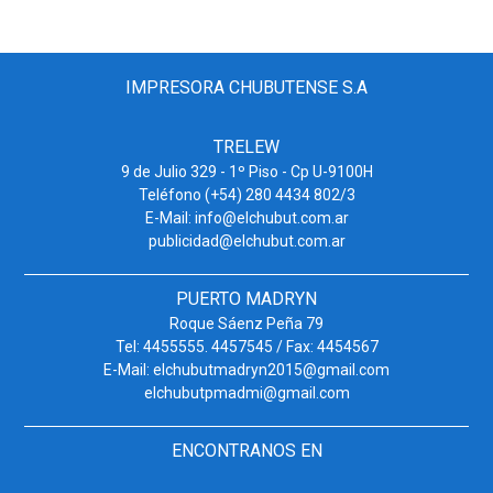
IMPRESORA CHUBUTENSE S.A
TRELEW
9 de Julio 329 - 1º Piso - Cp U-9100H
Teléfono (+54) 280 4434 802/3
E-Mail: info@elchubut.com.ar
publicidad@elchubut.com.ar
PUERTO MADRYN
Roque Sáenz Peña 79
Tel: 4455555. 4457545 / Fax: 4454567
E-Mail: elchubutmadryn2015@gmail.com
elchubutpmadmi@gmail.com
ENCONTRANOS EN