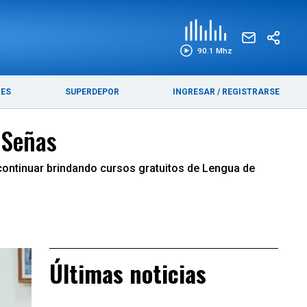
EDICIÓN IMPRESA
FUNEBRES
90.1 Mhz
RES
SUPERDEPOR
INGRESAR
/
REGISTRARSE
 Señas
ontinuar brindando cursos gratuitos de Lengua de
Últimas noticias