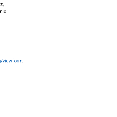
z,
nio
g/viewform
,