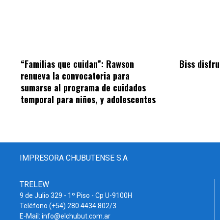
“Familias que cuidan”: Rawson
Biss disfru
renueva la convocatoria para
sumarse al programa de cuidados
temporal para niños, y adolescentes
IMPRESORA CHUBUTENSE S.A
TRELEW
9 de Julio 329 - 1º Piso - Cp U-9100H
Teléfono (+54) 280 4434 802/3
E-Mail: info@elchubut.com.ar