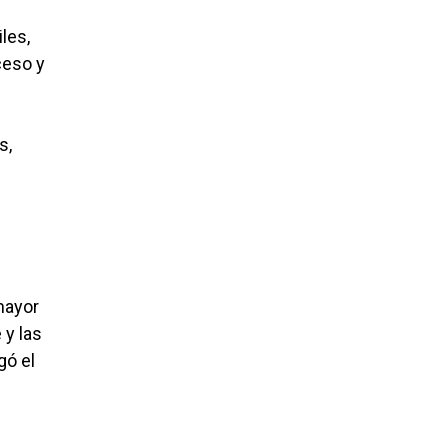
les,
ceso y
s,
mayor
 y las
gó el