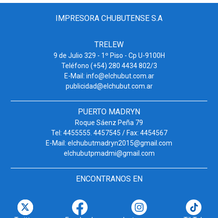
IMPRESORA CHUBUTENSE S.A
TRELEW
9 de Julio 329 - 1º Piso - Cp U-9100H
Teléfono (+54) 280 4434 802/3
E-Mail: info@elchubut.com.ar
publicidad@elchubut.com.ar
PUERTO MADRYN
Roque Sáenz Peña 79
Tel: 4455555. 4457545 / Fax: 4454567
E-Mail: elchubutmadryn2015@gmail.com
elchubutpmadmi@gmail.com
ENCONTRANOS EN