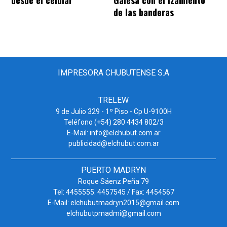
desde el celular
Galesa con el izamiento
de las banderas
IMPRESORA CHUBUTENSE S.A
TRELEW
9 de Julio 329 - 1º Piso - Cp U-9100H
Teléfono (+54) 280 4434 802/3
E-Mail: info@elchubut.com.ar
publicidad@elchubut.com.ar
PUERTO MADRYN
Roque Sáenz Peña 79
Tel: 4455555. 4457545 / Fax: 4454567
E-Mail: elchubutmadryn2015@gmail.com
elchubutpmadmi@gmail.com