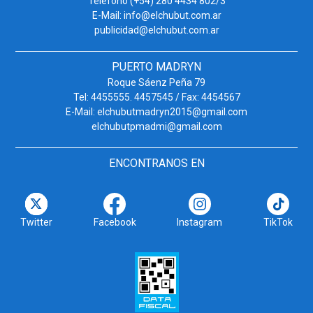
Teléfono (+54) 280 4434 802/3
E-Mail: info@elchubut.com.ar
publicidad@elchubut.com.ar
PUERTO MADRYN
Roque Sáenz Peña 79
Tel: 4455555. 4457545 / Fax: 4454567
E-Mail: elchubutmadryn2015@gmail.com
elchubutpmadmi@gmail.com
ENCONTRANOS EN
Twitter
Facebook
Instagram
TikTok