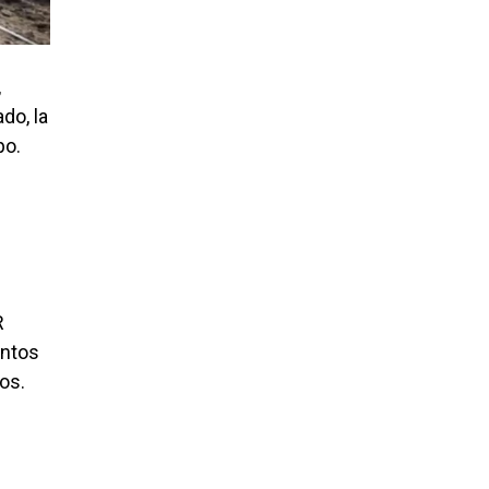
,
do, la
po.
R
intos
os.