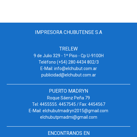
IMPRESORA CHUBUTENSE S.A
TRELEW
9 de Julio 329 - 1º Piso - Cp U-9100H
Teléfono (+54) 280 4434 802/3
E-Mail: info@elchubut.com.ar
publicidad@elchubut.com.ar
PUERTO MADRYN
Roque Sáenz Peña 79
Tel: 4455555. 4457545 / Fax: 4454567
E-Mail: elchubutmadryn2015@gmail.com
elchubutpmadmi@gmail.com
ENCONTRANOS EN