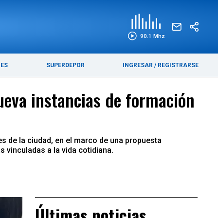
EDICIÓN IMPRESA
FUNEBRES
90.1 Mhz
RES
SUPERDEPOR
INGRESAR
/
REGISTRARSE
nueva instancias de formación
es de la ciudad, en el marco de una propuesta
 vinculadas a la vida cotidiana.
Últimas noticias