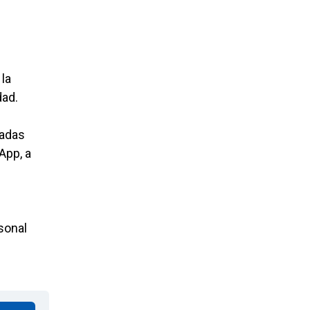
 la
dad.
sadas
App, a
sonal