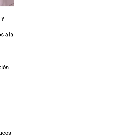
 y
s a la
ción
ticos