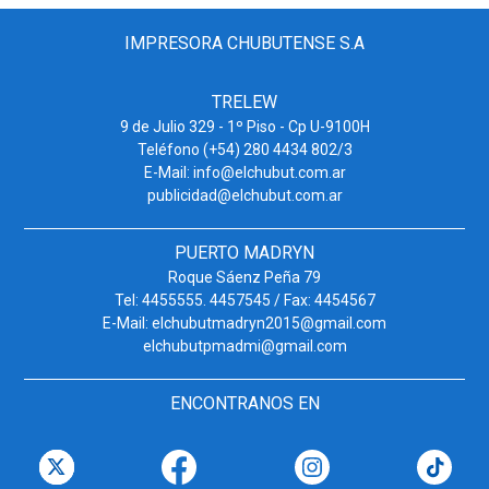
IMPRESORA CHUBUTENSE S.A
TRELEW
9 de Julio 329 - 1º Piso - Cp U-9100H
Teléfono (+54) 280 4434 802/3
E-Mail: info@elchubut.com.ar
publicidad@elchubut.com.ar
PUERTO MADRYN
Roque Sáenz Peña 79
Tel: 4455555. 4457545 / Fax: 4454567
E-Mail: elchubutmadryn2015@gmail.com
elchubutpmadmi@gmail.com
ENCONTRANOS EN