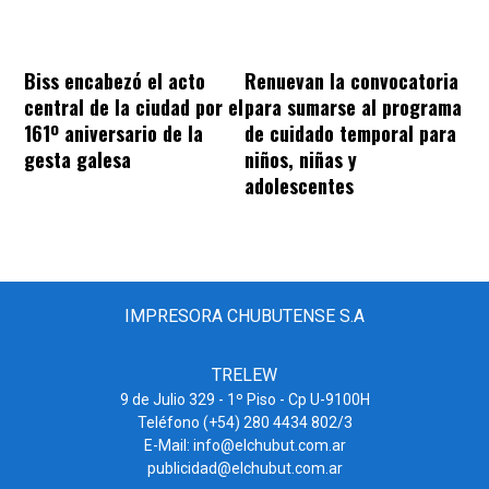
Biss encabezó el acto
Renuevan la convocatoria
central de la ciudad por el
para sumarse al programa
161º aniversario de la
de cuidado temporal para
gesta galesa
niños, niñas y
adolescentes
IMPRESORA CHUBUTENSE S.A
TRELEW
9 de Julio 329 - 1º Piso - Cp U-9100H
Teléfono (+54) 280 4434 802/3
E-Mail: info@elchubut.com.ar
publicidad@elchubut.com.ar