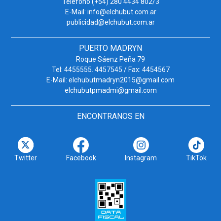
Teléfono (+54) 280 4434 802/3
E-Mail: info@elchubut.com.ar
publicidad@elchubut.com.ar
PUERTO MADRYN
Roque Sáenz Peña 79
Tel: 4455555. 4457545 / Fax: 4454567
E-Mail: elchubutmadryn2015@gmail.com
elchubutpmadmi@gmail.com
ENCONTRANOS EN
Twitter
Facebook
Instagram
TikTok