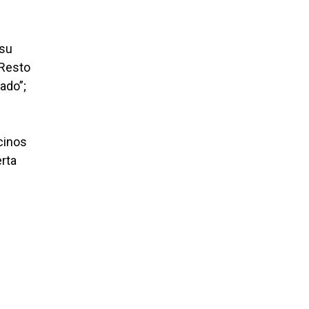
 su
 Resto
ado”;
ecinos
erta