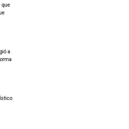
s que
que
gió a
forma
ístico