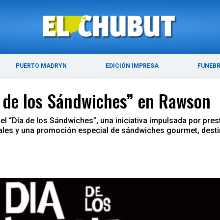
ÚLTIMAS NOTICIAS
PUERTO MADRYN
PUERTO MADRYN
EDICIÓN IMPRESA
FUNEB
a de los Sándwiches” en Rawson
l “Día de los Sándwiches”, una iniciativa impulsada por pre
cales y una promoción especial de sándwiches gourmet, desti