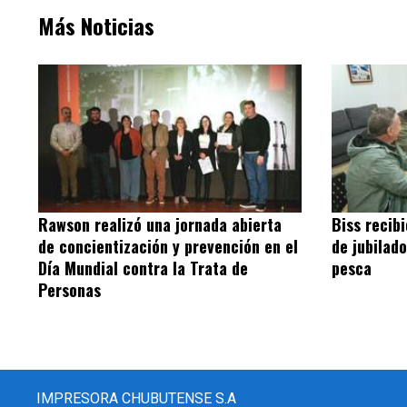
Más Noticias
Rawson realizó una jornada abierta
Biss recib
de concientización y prevención en el
de jubilad
Día Mundial contra la Trata de
pesca
Personas
IMPRESORA CHUBUTENSE S.A