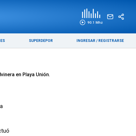
EDICIÓN IMPRESA
FUNEBRES
90.1 Mhz
RES
SUPERDEPOR
INGRESAR
/
REGISTRARSE
alvinera en Playa Unión.
na
ctuó