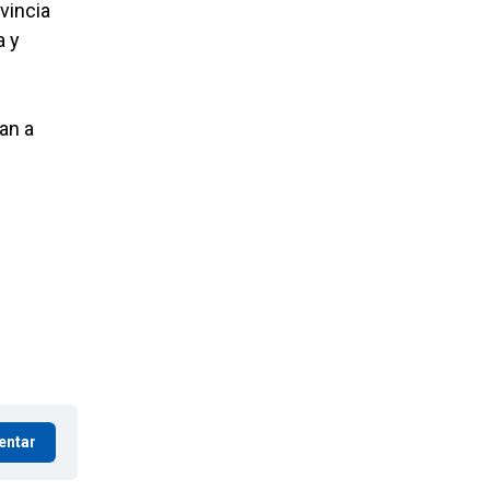
ovincia
a y
an a
entar