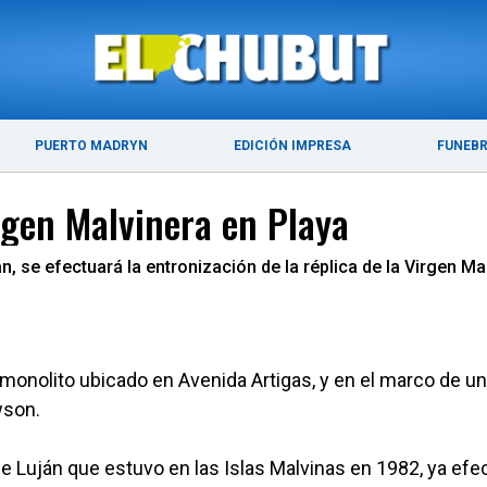
ÚLTIMAS NOTICIAS
PUERTO MADRYN
PUERTO MADRYN
EDICIÓN IMPRESA
FUNEB
rgen Malvinera en Playa
n, se efectuará la entronización de la réplica de la Virgen M
l monolito ubicado en Avenida Artigas, y en el marco de u
wson.
de Luján que estuvo en las Islas Malvinas en 1982, ya efe