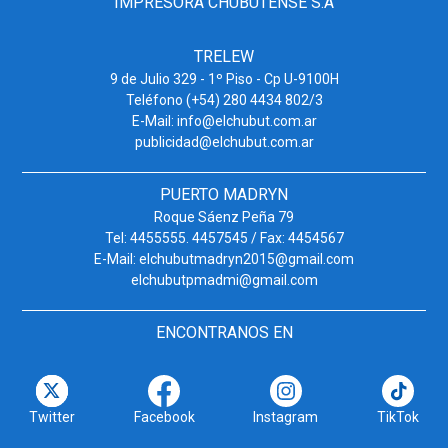
IMPRESORA CHUBUTENSE S.A
TRELEW
9 de Julio 329 - 1º Piso - Cp U-9100H
Teléfono (+54) 280 4434 802/3
E-Mail: info@elchubut.com.ar
publicidad@elchubut.com.ar
PUERTO MADRYN
Roque Sáenz Peña 79
Tel: 4455555. 4457545 / Fax: 4454567
E-Mail: elchubutmadryn2015@gmail.com
elchubutpmadmi@gmail.com
ENCONTRANOS EN
Twitter
Facebook
Instagram
TikTok