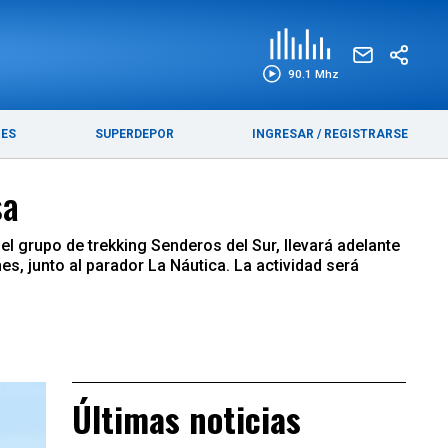
EDICIÓN IMPRESA
FUNEBRES
90.1 Mhz
RES
SUPERDEPOR
INGRESAR
/
REGISTRARSE
sa
el grupo de trekking Senderos del Sur, llevará adelante
es, junto al parador La Náutica. La actividad será
Últimas noticias