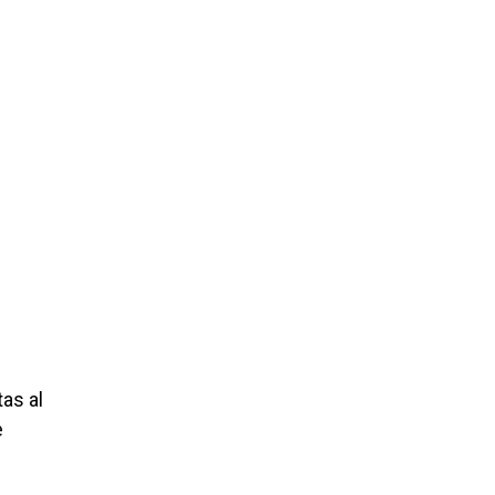
as al
e