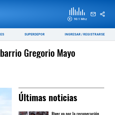
EDICIÓN IMPRESA
FUNEBRES
90.1 Mhz
RES
SUPERDEPOR
INGRESAR
/
REGISTRARSE
 barrio Gregorio Mayo
Últimas noticias
River va por la recuperación