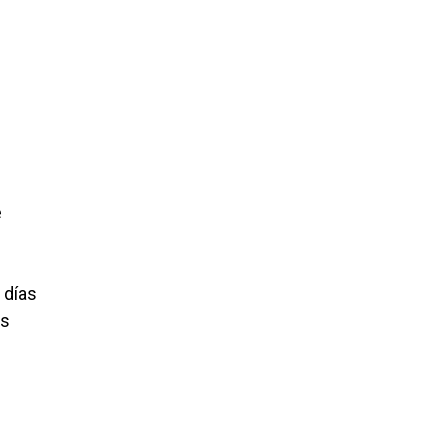
e
 días
os