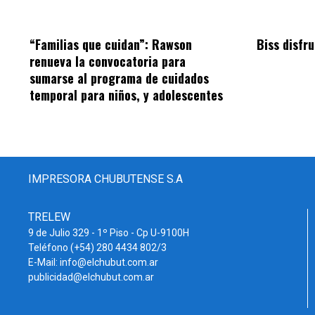
“Familias que cuidan”: Rawson
Biss disfru
renueva la convocatoria para
sumarse al programa de cuidados
temporal para niños, y adolescentes
IMPRESORA CHUBUTENSE S.A
TRELEW
9 de Julio 329 - 1º Piso - Cp U-9100H
Teléfono (+54) 280 4434 802/3
E-Mail: info@elchubut.com.ar
publicidad@elchubut.com.ar