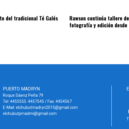
to del tradicional Té Galés
Rawson continúa tallere de
fotografía y edición desde 
PUERTO MADRYN
Roque Sáenz Peña 79
Tel: 4455555. 4457545 / Fax: 4454567
E-Mail: elchubutmadryn2015@gmail.com
elchubutpmadmi@gmail.com
T