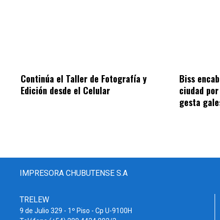
Continúa el Taller de Fotografía y
Biss encab
Edición desde el Celular
ciudad por 
gesta gale
IMPRESORA CHUBUTENSE S.A
TRELEW
9 de Julio 329 - 1º Piso - Cp U-9100H