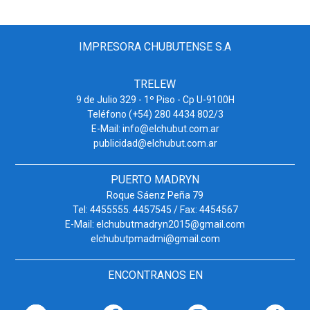
IMPRESORA CHUBUTENSE S.A
TRELEW
9 de Julio 329 - 1º Piso - Cp U-9100H
Teléfono (+54) 280 4434 802/3
E-Mail: info@elchubut.com.ar
publicidad@elchubut.com.ar
PUERTO MADRYN
Roque Sáenz Peña 79
Tel: 4455555. 4457545 / Fax: 4454567
E-Mail: elchubutmadryn2015@gmail.com
elchubutpmadmi@gmail.com
ENCONTRANOS EN