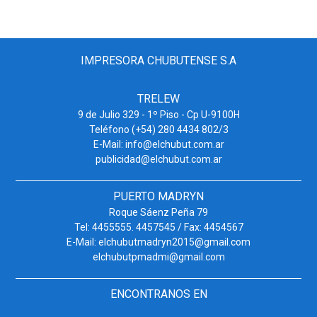
IMPRESORA CHUBUTENSE S.A
TRELEW
9 de Julio 329 - 1º Piso - Cp U-9100H
Teléfono (+54) 280 4434 802/3
E-Mail: info@elchubut.com.ar
publicidad@elchubut.com.ar
PUERTO MADRYN
Roque Sáenz Peña 79
Tel: 4455555. 4457545 / Fax: 4454567
E-Mail: elchubutmadryn2015@gmail.com
elchubutpmadmi@gmail.com
ENCONTRANOS EN