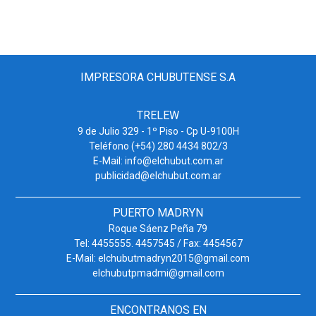
IMPRESORA CHUBUTENSE S.A
TRELEW
9 de Julio 329 - 1º Piso - Cp U-9100H
Teléfono (+54) 280 4434 802/3
E-Mail: info@elchubut.com.ar
publicidad@elchubut.com.ar
PUERTO MADRYN
Roque Sáenz Peña 79
Tel: 4455555. 4457545 / Fax: 4454567
E-Mail: elchubutmadryn2015@gmail.com
elchubutpmadmi@gmail.com
ENCONTRANOS EN