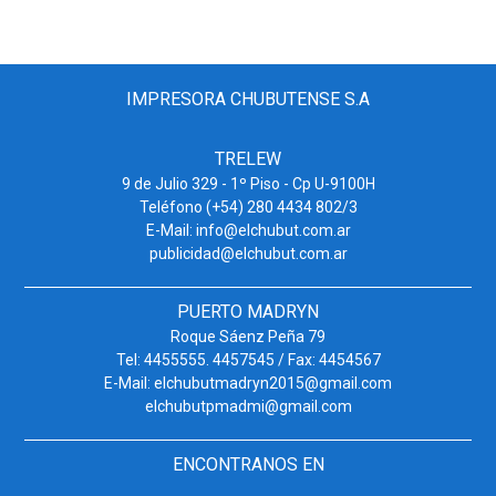
IMPRESORA CHUBUTENSE S.A
TRELEW
9 de Julio 329 - 1º Piso - Cp U-9100H
Teléfono (+54) 280 4434 802/3
E-Mail: info@elchubut.com.ar
publicidad@elchubut.com.ar
PUERTO MADRYN
Roque Sáenz Peña 79
Tel: 4455555. 4457545 / Fax: 4454567
E-Mail: elchubutmadryn2015@gmail.com
elchubutpmadmi@gmail.com
ENCONTRANOS EN